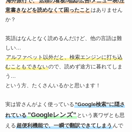
海外旅行で、
店頭の看板/地図/広告/メニュー表/注
意書きなどを読めなくて困ったこと
はありません
か？
英語はなんとなく読めるんだけど、他の言語は難
しい…
アルファベット以外だと、検索エンジンに打ち込
むこともできない
ので、読めず途方に暮れてしま
う…
という方、たくさんいるかと思います！
実は皆さんがよく使っている
”Google検索”に隠さ
”Googleレンズ”
れている
という裏ワザとも思
える
超便利機能で、一瞬で翻訳できてしまう
んで