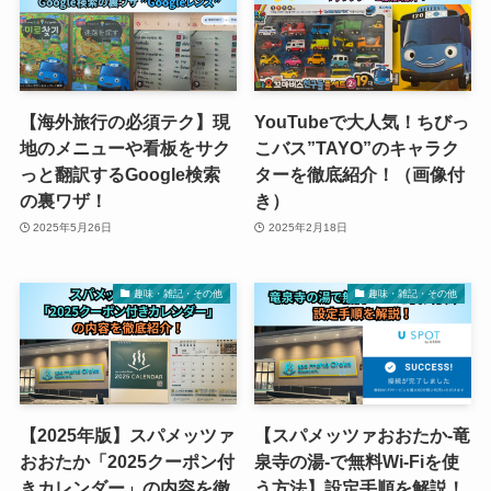
【海外旅行の必須テク】現
YouTubeで大人気！ちびっ
地のメニューや看板をサク
こバス”TAYO”のキャラク
っと翻訳するGoogle検索
ターを徹底紹介！（画像付
の裏ワザ！
き）
2025年5月26日
2025年2月18日
趣味・雑記・その他
趣味・雑記・その他
【2025年版】スパメッツァ
【スパメッツァおおたか-竜
おおたか「2025クーポン付
泉寺の湯-で無料Wi-Fiを使
きカレンダー」の内容を徹
う方法】設定手順を解説！